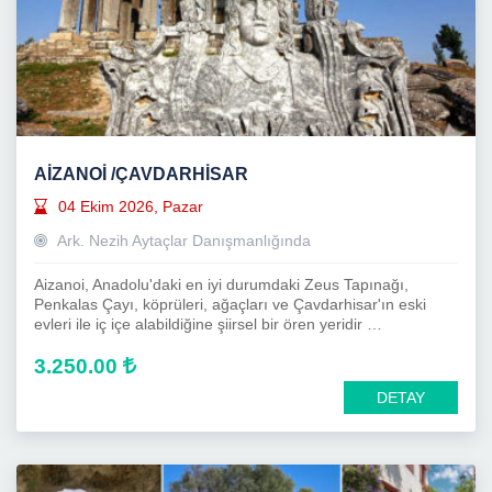
AİZANOİ /ÇAVDARHİSAR
04 Ekim 2026, Pazar
Ark. Nezih Aytaçlar Danışmanlığında
Aizanoi, Anadolu'daki en iyi durumdaki Zeus Tapınağı,
Penkalas Çayı, köprüleri, ağaçları ve Çavdarhisar'ın eski
evleri ile iç içe alabildiğine şiirsel bir ören yeridir …
3.250.00
DETAY