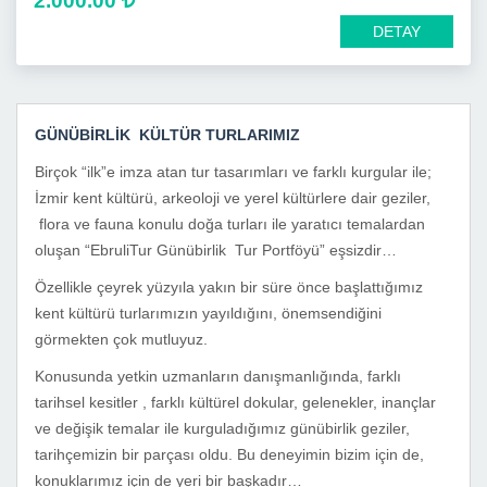
2.000.00
DETAY
GÜNÜBİRLİK KÜLTÜR TURLARIMIZ
Birçok “ilk”e imza atan tur tasarımları ve farklı kurgular ile;
İzmir kent kültürü, arkeoloji ve yerel kültürlere dair geziler,
flora ve fauna konulu doğa turları ile yaratıcı temalardan
oluşan “EbruliTur Günübirlik Tur Portföyü” eşsizdir…
Özellikle çeyrek yüzyıla yakın bir süre önce başlattığımız
kent kültürü turlarımızın yayıldığını, önemsendiğini
görmekten çok mutluyuz.
Konusunda yetkin uzmanların danışmanlığında, farklı
tarihsel kesitler , farklı kültürel dokular, gelenekler, inançlar
ve değişik temalar ile kurguladığımız günübirlik geziler,
tarihçemizin bir parçası oldu. Bu deneyimin bizim için de,
konuklarımız için de yeri bir başkadır…