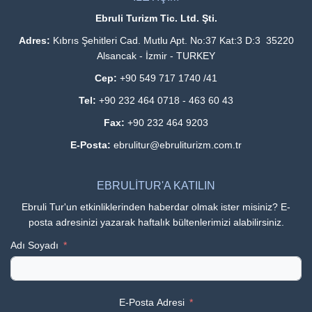
Ebruli Turizm Tic. Ltd. Şti.
Adres:
Kıbrıs Şehitleri Cad. Mutlu Apt. No:37 Kat:3 D:3 35220
Alsancak - İzmir - TURKEY
Cep:
+90 549 717 1740 /41
Tel:
+90 232 464 0718 - 463 60 43
Fax:
+90 232 464 9203
E-Posta:
ebrulitur@ebruliturizm.com.tr
EBRULİTUR'A KATILIN
Ebruli Tur'un etkinliklerinden haberdar olmak ister misiniz? E-
posta adresinizi yazarak haftalık bültenlerimizi alabilirsiniz.
Adı Soyadı
E-Posta Adresi