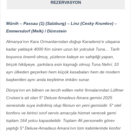
REZERVASYON
Münih – Passau (1) (Salzburg) – Linz (Cesky Krumlov) –
Emmersdorf (Melk) / Dürnstein
Almanya’nın Kara Ormanlarından doğup Karadeniz’e ulaşana
kadar yaklaşık 4000 Km süren uzun bir yolculuk Tuna… Tarih
boyunca önemli olmuş, yüzlerce kaleye ev sahipliği yapan,
birçok hikâyeye, şarkılara esin kaynağı olmuş Tuna Nehri; 10
ayrı ülkeden geçerken hem küçük kasabaları hem de modern
başkentleri aynı anda keşfetme imkânı sunar.
Dünya’nın en bilinen ve tercih edilen nehir firmalarından Lüftner
Cruises’a ait olan 5* Deluxe Amadeus Amara gemisi 2025
senesinde suya indirilmiş olup filonun en yeni gemisidir. 5* otel
konforu ve birinci sınıf servis amacıyla hizmet verecek gemi
toplam 164 yolcu kapasitelidir. Toplam 46 personelin görev
yaptığı 5* Deluxe Amadeus Amara’nın tüm kabinlerinde konfor