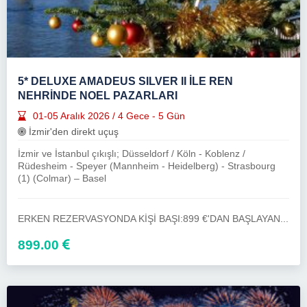
5* DELUXE AMADEUS SILVER II İLE REN
NEHRİNDE NOEL PAZARLARI
01-05 Aralık 2026 / 4 Gece - 5 Gün
İzmir'den direkt uçuş
İzmir ve İstanbul çıkışlı; Düsseldorf / Köln - Koblenz /
Rüdesheim - Speyer (Mannheim - Heidelberg) - Strasbourg
(1) (Colmar) – Basel
ERKEN REZERVASYONDA KİŞİ BAŞI:899 €'DAN BAŞLAYAN...
899.00