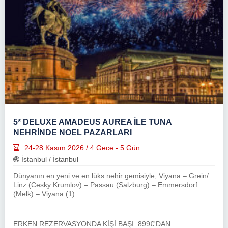
5* DELUXE AMADEUS AUREA İLE TUNA
NEHRİNDE NOEL PAZARLARI
24-28 Kasım 2026 / 4 Gece - 5 Gün
İstanbul / İstanbul
Dünyanın en yeni ve en lüks nehir gemisiyle; Viyana – Grein/
Linz (Cesky Krumlov) – Passau (Salzburg) – Emmersdorf
(Melk) – Viyana (1)
ERKEN REZERVASYONDA KİŞİ BAŞI: 899€'DAN...