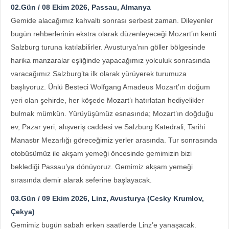
02.Gün / 08 Ekim 2026, Passau, Almanya
Gemide alacağımız kahvaltı sonrası serbest zaman. Dileyenler
bugün rehberlerinin ekstra olarak düzenleyeceği Mozart’ın kenti
Salzburg turuna katılabilirler. Avusturya’nın göller bölgesinde
harika manzaralar eşliğinde yapacağımız yolculuk sonrasında
varacağımız Salzburg’ta ilk olarak yürüyerek turumuza
başlıyoruz. Ünlü Besteci Wolfgang Amadeus Mozart’ın doğum
yeri olan şehirde, her köşede Mozart’ı hatırlatan hediyelikler
bulmak mümkün. Yürüyüşümüz esnasında; Mozart’ın doğduğu
ev, Pazar yeri, alışveriş caddesi ve Salzburg Katedrali, Tarihi
Manastır Mezarlığı göreceğimiz yerler arasında. Tur sonrasında
otobüsümüz ile akşam yemeği öncesinde gemimizin bizi
beklediği Passau’ya dönüyoruz. Gemimiz akşam yemeği
sırasında demir alarak seferine başlayacak.
03.Gün / 09 Ekim 2026, Linz, Avusturya (Cesky Krumlov,
Çekya)
Gemimiz bugün sabah erken saatlerde Linz’e yanaşacak.