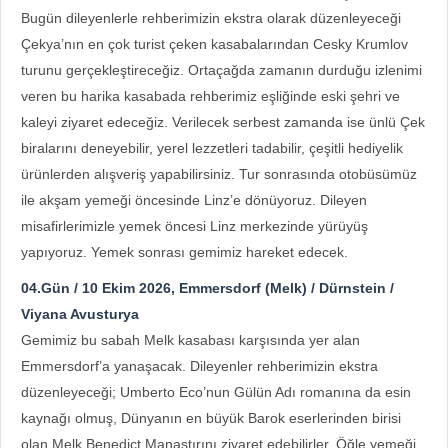
Bugün dileyenlerle rehberimizin ekstra olarak düzenleyeceği
Çekya’nın en çok turist çeken kasabalarından Cesky Krumlov
turunu gerçekleştireceğiz. Ortaçağda zamanın durduğu izlenimi
veren bu harika kasabada rehberimiz eşliğinde eski şehri ve
kaleyi ziyaret edeceğiz. Verilecek serbest zamanda ise ünlü Çek
biralarını deneyebilir, yerel lezzetleri tadabilir, çeşitli hediyelik
ürünlerden alışveriş yapabilirsiniz. Tur sonrasında otobüsümüz
ile akşam yemeği öncesinde Linz’e dönüyoruz. Dileyen
misafirlerimizle yemek öncesi Linz merkezinde yürüyüş
yapıyoruz. Yemek sonrası gemimiz hareket edecek.
04.Gün / 10 Ekim 2026, Emmersdorf (Melk) / Dürnstein /
Viyana Avusturya
Gemimiz bu sabah Melk kasabası karşısında yer alan
Emmersdorf’a yanaşacak. Dileyenler rehberimizin ekstra
düzenleyeceği; Umberto Eco’nun Gülün Adı romanına da esin
kaynağı olmuş, Dünyanın en büyük Barok eserlerinden birisi
olan Melk Benedict Manastırını ziyaret edebilirler. Öğle yemeği