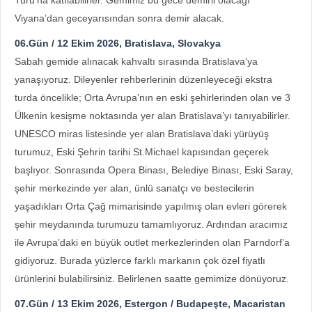
Turu’na katılabilirler. Gemimiz bu gece demirli olacağı
Viyana’dan geceyarısından sonra demir alacak.
06.Gün / 12 Ekim 2026, Bratislava, Slovakya
Sabah gemide alınacak kahvaltı sırasında Bratislava’ya
yanaşıyoruz. Dileyenler rehberlerinin düzenleyeceği ekstra
turda öncelikle; Orta Avrupa’nın en eski şehirlerinden olan ve 3
Ülkenin kesişme noktasında yer alan Bratislava’yı tanıyabilirler.
UNESCO miras listesinde yer alan Bratislava’daki yürüyüş
turumuz, Eski Şehrin tarihi St.Michael kapısından geçerek
başlıyor. Sonrasında Opera Binası, Belediye Binası, Eski Saray,
şehir merkezinde yer alan, ünlü sanatçı ve bestecilerin
yaşadıkları Orta Çağ mimarisinde yapılmış olan evleri görerek
şehir meydanında turumuzu tamamlıyoruz. Ardından aracımız
ile Avrupa’daki en büyük outlet merkezlerinden olan Parndorf’a
gidiyoruz. Burada yüzlerce farklı markanın çok özel fiyatlı
ürünlerini bulabilirsiniz. Belirlenen saatte gemimize dönüyoruz.
07.Gün / 13 Ekim 2026, Estergon / Budapeşte, Macaristan