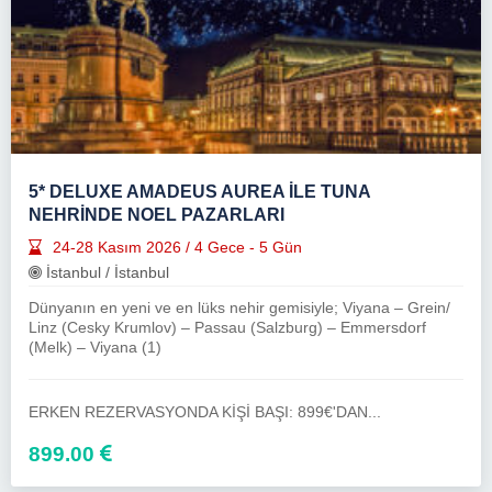
5* DELUXE AMADEUS AUREA İLE TUNA
NEHRİNDE NOEL PAZARLARI
24-28 Kasım 2026 / 4 Gece - 5 Gün
İstanbul / İstanbul
Dünyanın en yeni ve en lüks nehir gemisiyle; Viyana – Grein/
Linz (Cesky Krumlov) – Passau (Salzburg) – Emmersdorf
(Melk) – Viyana (1)
ERKEN REZERVASYONDA KİŞİ BAŞI: 899€'DAN...
899.00