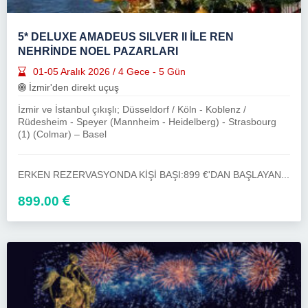
5* DELUXE AMADEUS SILVER II İLE REN
NEHRİNDE NOEL PAZARLARI
01-05 Aralık 2026 / 4 Gece - 5 Gün
İzmir'den direkt uçuş
İzmir ve İstanbul çıkışlı; Düsseldorf / Köln - Koblenz /
Rüdesheim - Speyer (Mannheim - Heidelberg) - Strasbourg
(1) (Colmar) – Basel
ERKEN REZERVASYONDA KİŞİ BAŞI:899 €'DAN BAŞLAYAN...
899.00