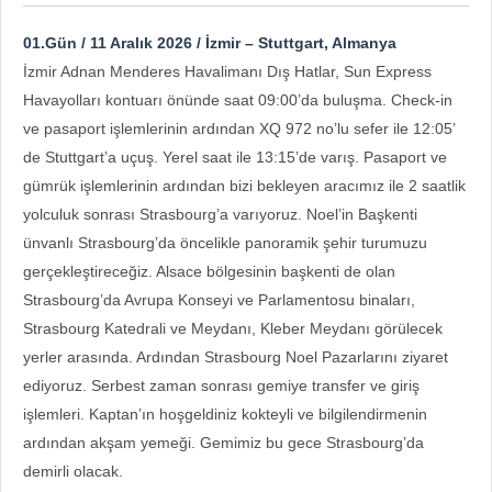
01.Gün / 11 Aralık 2026 / İzmir – Stuttgart, Almanya
İzmir Adnan Menderes Havalimanı Dış Hatlar, Sun Express
Havayolları kontuarı önünde saat 09:00’da buluşma. Check-in
ve pasaport işlemlerinin ardından XQ 972 no’lu sefer ile 12:05’
de Stuttgart’a uçuş. Yerel saat ile 13:15’de varış. Pasaport ve
gümrük işlemlerinin ardından bizi bekleyen aracımız ile 2 saatlik
yolculuk sonrası Strasbourg’a varıyoruz. Noel’in Başkenti
ünvanlı Strasbourg’da öncelikle panoramik şehir turumuzu
gerçekleştireceğiz. Alsace bölgesinin başkenti de olan
Strasbourg’da Avrupa Konseyi ve Parlamentosu binaları,
Strasbourg Katedrali ve Meydanı, Kleber Meydanı görülecek
yerler arasında. Ardından Strasbourg Noel Pazarlarını ziyaret
ediyoruz. Serbest zaman sonrası gemiye transfer ve giriş
işlemleri. Kaptan’ın hoşgeldiniz kokteyli ve bilgilendirmenin
ardından akşam yemeği. Gemimiz bu gece Strasbourg’da
demirli olacak.