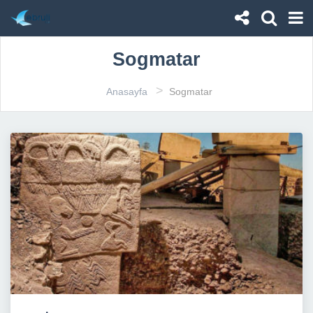
Sogmatar
>
Anasayfa
Sogmatar