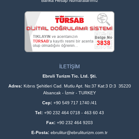
Banka Hesap Numaralarımız
İLETİŞİM
Ebruli Turizm Tic. Ltd. Şti.
Adres:
Kıbrıs Şehitleri Cad. Mutlu Apt. No:37 Kat:3 D:3 35220
Alsancak - İzmir - TURKEY
Cep:
+90 549 717 1740 /41
Tel:
+90 232 464 0718 - 463 60 43
Fax:
+90 232 464 9203
E-Posta:
ebrulitur@ebruliturizm.com.tr