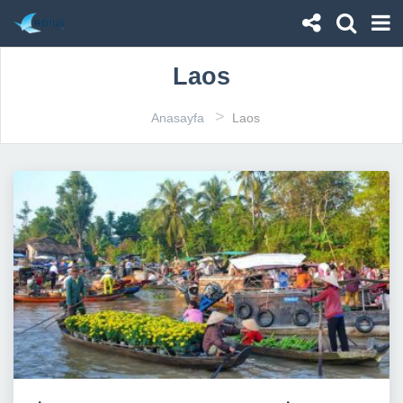
Laos
>
Anasayfa
Laos