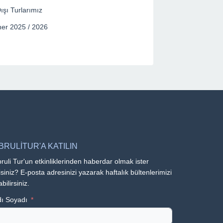
ışı Turlarımız
er 2025 / 2026
BRULİTUR'A KATILIN
ruli Tur'un etkinliklerinden haberdar olmak ister
siniz? E-posta adresinizi yazarak haftalık bültenlerimizi
abilirsiniz.
ı Soyadı