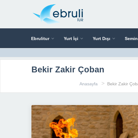
Ebrulitur
Yurt İçi
Yurt Dışı
Semin
Bekir Zakir Çoban
>
Anasayfa
Bekir Zakir Ço