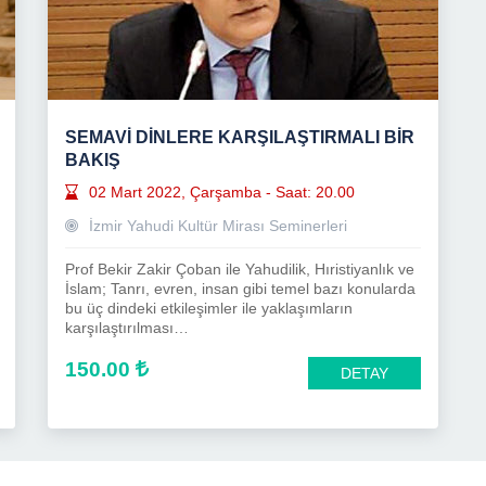
SEMAVİ DİNLERE KARŞILAŞTIRMALI BİR
BAKIŞ
02 Mart 2022, Çarşamba - Saat: 20.00
İzmir Yahudi Kultür Mirası Seminerleri
Prof Bekir Zakir Çoban ile Yahudilik, Hıristiyanlık ve
İslam; Tanrı, evren, insan gibi temel bazı konularda
bu üç dindeki etkileşimler ile yaklaşımların
karşılaştırılması…
150.00
DETAY