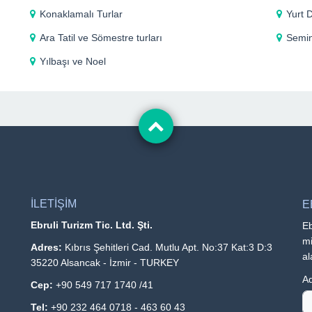
Konaklamalı Turlar
Yurt D
Ara Tatil ve Sömestre turları
Semin
Yılbaşı ve Noel
İLETİŞİM
E
Ebruli Turizm Tic. Ltd. Şti.
Eb
mi
Adres:
Kıbrıs Şehitleri Cad. Mutlu Apt. No:37 Kat:3 D:3
al
35220 Alsancak - İzmir - TURKEY
Ad
Cep:
+90 549 717 1740 /41
Tel:
+90 232 464 0718 - 463 60 43