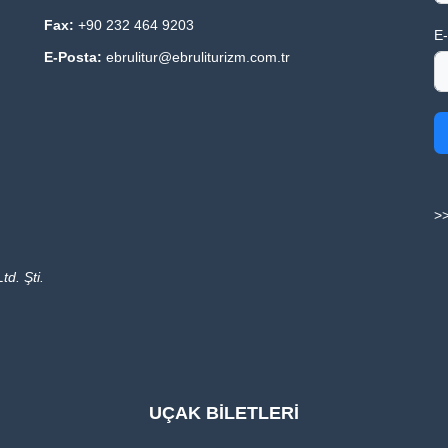
Fax:
+90 232 464 9203
E-
E-Posta:
ebrulitur@ebruliturizm.com.tr
>>
td. Şti.
UÇAK BİLETLERİ