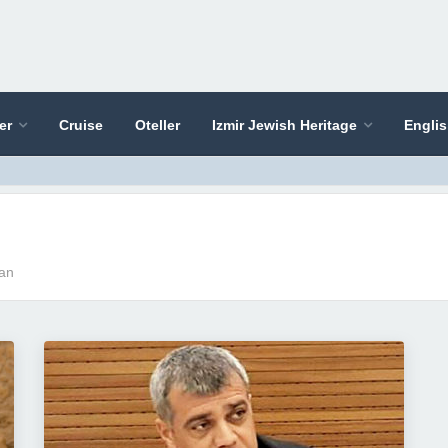
er
Cruise
Oteller
Izmir Jewish Heritage
Engli
ban