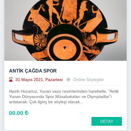
ANTİK ÇAĞDA SPOR
31 Mayıs 2021, Pazartesi
Online Söyleşiler
Nezih Hocamız, Yunan vazo resimlerinden hareketle, "Antik
Yunan Dünyasında Spor Müsabakaları ve Olympiadlar"ı
anlatacak. Çok ilginç bir söyleşi olacak...
00.00
DETAY