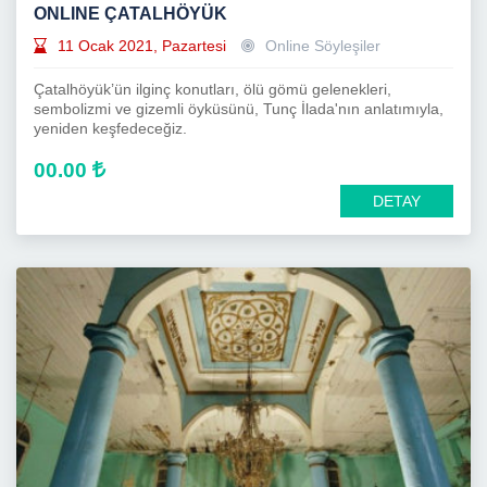
ONLINE ÇATALHÖYÜK
11 Ocak 2021, Pazartesi
Online Söyleşiler
Çatalhöyük’ün ilginç konutları, ölü gömü gelenekleri,
sembolizmi ve gizemli öyküsünü, Tunç İlada'nın anlatımıyla,
yeniden keşfedeceğiz.
00.00
DETAY