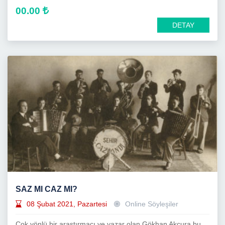
00.00
DETAY
SAZ MI CAZ MI?
08 Şubat 2021, Pazartesi
Online Söyleşiler
Çok yönlü bir araştırmacı ve yazar olan Gökhan Akçura bu