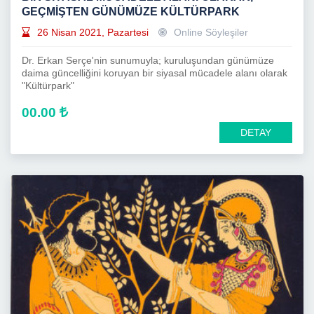
GEÇMIŞTEN GÜNÜMÜZE KÜLTÜRPARK
26 Nisan 2021, Pazartesi
Online Söyleşiler
Dr. Erkan Serçe'nin sunumuyla; kuruluşundan günümüze
daima güncelliğini koruyan bir siyasal mücadele alanı olarak
"Kültürpark"
00.00
DETAY