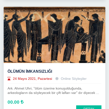
ÖLÜMÜN İMKANSIZLIĞI
24 Mayıs 2021, Pazartesi
Online Söyleşiler
Ark. Ahmet Uhri, "ölüm üzerine konuşulduğunda,
arkeologların da söyleyecek bir çift lafları var" dır diyecek ...
00.00