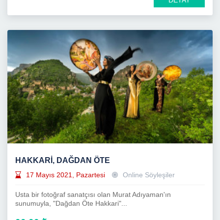
DETAY
HAKKARİ, DAĞDAN ÖTE
17 Mayıs 2021, Pazartesi
Online Söyleşiler
Usta bir fotoğraf sanatçısı olan Murat Adıyaman'ın
sunumuyla, "Dağdan Öte Hakkari"...