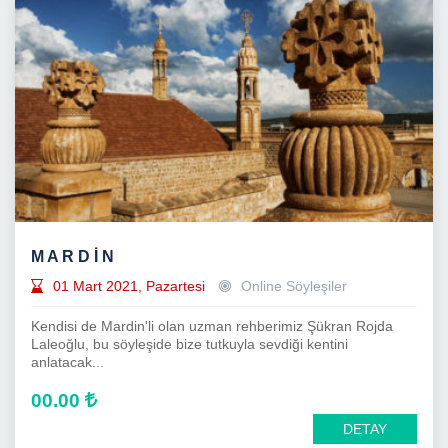
M A R D İ N
01 Mart 2021, Pazartesi
Online Söyleşiler
Kendisi de Mardin'li olan uzman rehberimiz Şükran Rojda
Laleoğlu, bu söyleşide bize tutkuyla sevdiği kentini
anlatacak...
00.00
DETAY