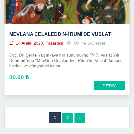
MEVLANA CELALEDDİN-İ RUMİ’DE VUSLAT
14 Aralık 2020, Pazartesi
Online Söyleşiler
Doç. Dr. Şerife Yalçınkaya'nın sunumuyla; “747. Vuslat Yılı
Dönümü”nde “Mevlânâ Celâleddin-i Rûmî’de Vuslat” konusu,
bizdeki ve dünyadaki algısı...
00.00
DETAY
1
2