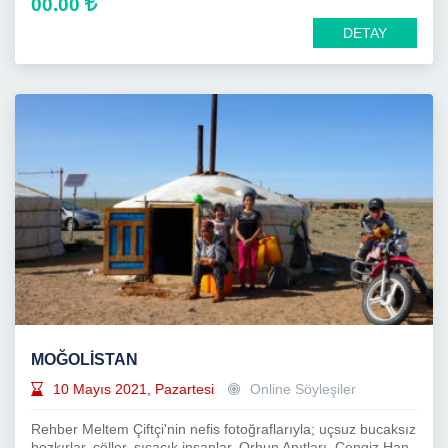
00.00
DETAY
MOĞOLİSTAN
10 Mayıs 2021, Pazartesi
Online Söyleşiler
Rehber Meltem Çiftçi'nin nefis fotoğraflarıyla; uçsuz bucaksız
bozkırlar, çöller, sıcacık insanlar, Orhun Anıtları, Cengiz Han,