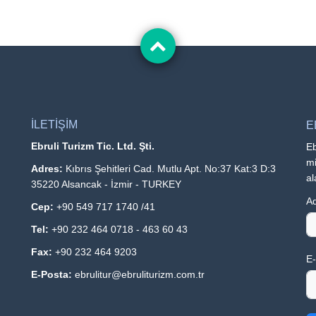
İLETİŞİM
E
Ebruli Turizm Tic. Ltd. Şti.
Eb
mi
Adres:
Kıbrıs Şehitleri Cad. Mutlu Apt. No:37 Kat:3 D:3
al
35220 Alsancak - İzmir - TURKEY
Ad
Cep:
+90 549 717 1740 /41
Tel:
+90 232 464 0718 - 463 60 43
Fax:
+90 232 464 9203
E-
E-Posta:
ebrulitur@ebruliturizm.com.tr