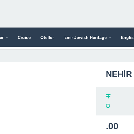
er
Cruise
Oteller
Izmir Jewish Heritage
Engli
NEHİR
.00