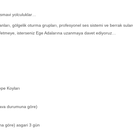
asmavi yolculuklar…
arı, gölgelik oturma grupları, profesyonel ses sistemi ve berrak sula
şfetmeye, isterseniz Ege Adalarına uzanmaya davet ediyoruz…
pe Koyları
(Hava durumuna göre)
a göre) asgari 3 gün