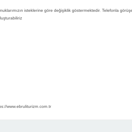
onuklarımızın isteklerine göre değişiklik göstermektedir. Telefonla görüş
uşturabiliriz
tps://www.ebruliturizm.com.tr