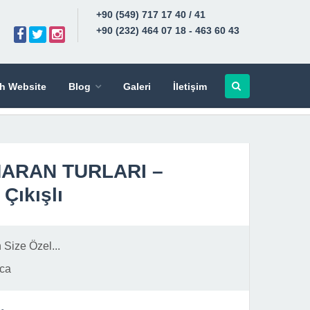
+90 (549) 717 17 40 / 41
+90 (232) 464 07 18 - 463 60 43
sh Website
Blog
Galeri
İletişim
ARAN TURLARI –
Çıkışlı
ize Özel...
ca