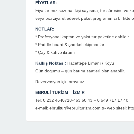
FİYATLAR:
Fiyatlarımız sezona, kişi sayısına, tur süresine ve k
veya bizi ziyaret ederek paket programınızı birlikte ol
NOTLAR:
* Profesyonel kaptan ve yakıt tur paketine dahildir
* Paddle board & şnorkel ekipmanları
* Çay & kahve ikramı
Kalkış Noktası:
Hacettepe Limanı / Koyu
Gün doğumu – gün batımı saatleri planlanabilir.
Rezervasyon için arayınız
EBRULİ TURİZM – İZMİR
Tel: 0 232 4640718-463 60 43 – 0 549 717 17 40
e-mail: ebrulitur@ebruliturizm.com.tr- web sitesi: ht