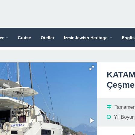
er
Cruise
Oteller
Izmir Jewish Heritage
Engli
KATAM
Çeşme 
Tamamen S
Yıl Boyun