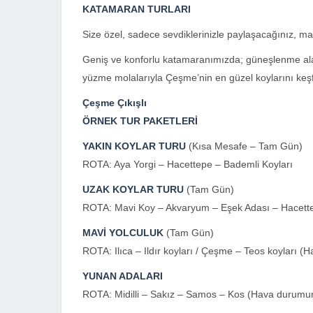
KATAMARAN TURLARI
Size özel, sadece sevdiklerinizle paylaşacağınız, m
Geniş ve konforlu katamaranımızda; güneşlenme alanl
yüzme molalarıyla Çeşme’nin en güzel koylarını ke
Çeşme Çıkışlı
ÖRNEK TUR PAKETLERİ
YAKIN KOYLAR TURU
(Kısa Mesafe – Tam Gün)
ROTA: Aya Yorgi – Hacettepe – Bademli Koyları
UZAK KOYLAR TURU
(Tam Gün)
ROTA: Mavi Koy – Akvaryum – Eşek Adası – Hacette
MAVİ YOLCULUK
(Tam Gün)
ROTA: Ilıca – Ildır koyları / Çeşme – Teos koyları 
YUNAN ADALARI
ROTA: Midilli – Sakız – Samos – Kos (Hava durumun