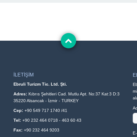
İLETİŞİM
E
Ebruli Turizm Tic. Ltd. Şti.
Eb
mi
Adres:
Kıbrıs Şehitleri Cad. Mutlu Apt. No:37 Kat:3 D:3
al
35220 Alsancak - İzmir - TURKEY
Ad
Cep:
+90 549 717 1740 /41
Tel:
+90 232 464 0718 - 463 60 43
Fax:
+90 232 464 9203
E-