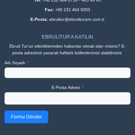
Tel:
+90 232 464 0718 - 463 60 43
Fax:
+90 232 464 9203
E-Posta:
ebrulitur@ebruliturizm.com.tr
EBRULİTUR'A KATILIN
Ebruli Tur'un etkinliklerinden haberdar olmak ister misiniz? E-
posta adresinizi yazarak haftalık bültenlerimizi alabilirsiniz.
Adı Soyadı
E-Posta Adresi
Formu Gönder