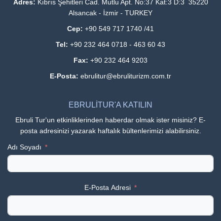
Adres:
Kıbrıs Şehitleri Cad. Mutlu Apt. No:37 Kat:3 D:3 35220
Alsancak - İzmir - TURKEY
Cep:
+90 549 717 1740 /41
Tel:
+90 232 464 0718 - 463 60 43
Fax:
+90 232 464 9203
E-Posta:
ebrulitur@ebruliturizm.com.tr
EBRULİTUR'A KATILIN
Ebruli Tur'un etkinliklerinden haberdar olmak ister misiniz? E-
posta adresinizi yazarak haftalık bültenlerimizi alabilirsiniz.
Adı Soyadı
E-Posta Adresi