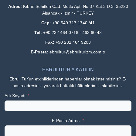
Adres:
Kıbrıs Şehitleri Cad. Mutlu Apt. No:37 Kat:3 D:3 35220
Alsancak - İzmir - TURKEY
Cep:
+90 549 717 1740 /41
Tel:
+90 232 464 0718 - 463 60 43
Fax:
+90 232 464 9203
E-Posta:
ebrulitur@ebruliturizm.com.tr
EBRULİTUR'A KATILIN
Ebruli Tur'un etkinliklerinden haberdar olmak ister misiniz? E-
posta adresinizi yazarak haftalık bültenlerimizi alabilirsiniz.
Adı Soyadı
E-Posta Adresi