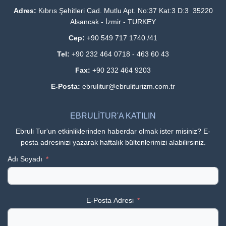
Adres:
Kıbrıs Şehitleri Cad. Mutlu Apt. No:37 Kat:3 D:3 35220
Alsancak - İzmir - TURKEY
Cep:
+90 549 717 1740 /41
Tel:
+90 232 464 0718 - 463 60 43
Fax:
+90 232 464 9203
E-Posta:
ebrulitur@ebruliturizm.com.tr
EBRULİTUR'A KATILIN
Ebruli Tur'un etkinliklerinden haberdar olmak ister misiniz? E-
posta adresinizi yazarak haftalık bültenlerimizi alabilirsiniz.
Adı Soyadı
E-Posta Adresi