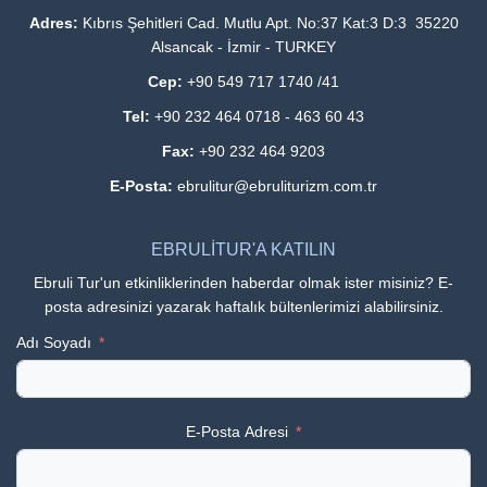
Adres:
Kıbrıs Şehitleri Cad. Mutlu Apt. No:37 Kat:3 D:3 35220
Alsancak - İzmir - TURKEY
Cep:
+90 549 717 1740 /41
Tel:
+90 232 464 0718 - 463 60 43
Fax:
+90 232 464 9203
E-Posta:
ebrulitur@ebruliturizm.com.tr
EBRULİTUR'A KATILIN
Ebruli Tur'un etkinliklerinden haberdar olmak ister misiniz? E-
posta adresinizi yazarak haftalık bültenlerimizi alabilirsiniz.
Adı Soyadı
E-Posta Adresi