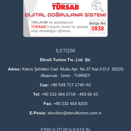
İLETİŞİM
Ebruli Turizm Tic. Ltd. Şti.
Adres:
Kıbrıs Şehitleri Cad. Mutlu Apt. No:37 Kat:3 D:3 35220
Alsancak - İzmir - TURKEY
Cep:
+90 549 717 1740 /41
Tel:
+90 232 464 0718 - 463 60 43
Fax:
+90 232 464 9203
E-Posta:
ebrulitur@ebruliturizm.com.tr
EBRULİTUR'A KATILIN