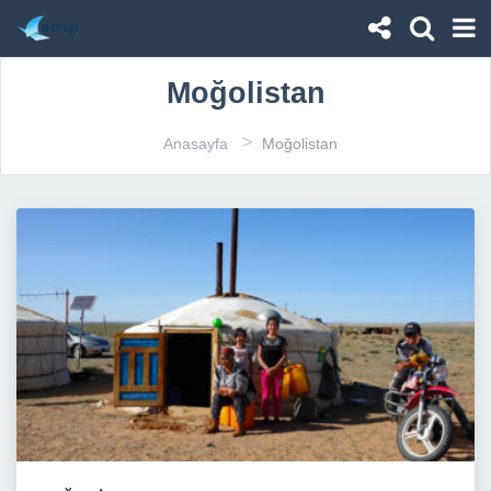
Moğolistan
>
Anasayfa
Moğolistan