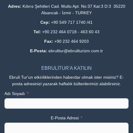
Adres:
Kıbrıs Şehitleri Cad. Mutlu Apt. No:37 Kat:3 D:3 35220
Alsancak - İzmir - TURKEY
Cep:
+90 549 717 1740 /41
Tel:
+90 232 464 0718 - 463 60 43
Fax:
+90 232 464 9203
E-Posta:
ebrulitur@ebruliturizm.com.tr
EBRULİTUR'A KATILIN
Ebruli Tur'un etkinliklerinden haberdar olmak ister misiniz? E-
posta adresinizi yazarak haftalık bültenlerimizi alabilirsiniz.
Adı Soyadı
E-Posta Adresi