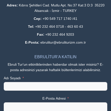
Adres:
Kıbrıs Şehitleri Cad. Mutlu Apt. No:37 Kat:3 D:3 35220
Alsancak - İzmir - TURKEY
Cep:
+90 549 717 1740 /41
Tel:
+90 232 464 0718 - 463 60 43
Fax:
+90 232 464 9203
E-Posta:
ebrulitur@ebruliturizm.com.tr
EBRULİTUR'A KATILIN
Ebruli Tur'un etkinliklerinden haberdar olmak ister misiniz? E-
posta adresinizi yazarak haftalık bültenlerimizi alabilirsiniz.
Adı Soyadı
E-Posta Adresi