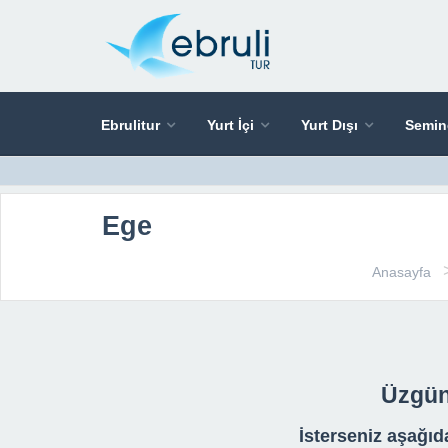
Ebrulitur
Yurt İçi
Yurt Dışı
Semin
Ege
Anasayfa
Üzgünü
İsterseniz aşağıda