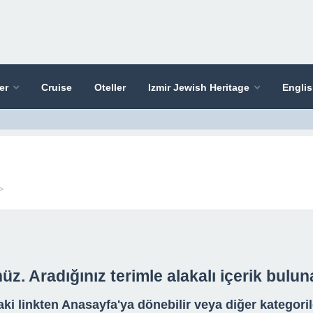
er
Cruise
Oteller
Izmir Jewish Heritage
Engli
>
z. Aradığınız terimle alakalı içerik bulu
ki linkten Anasayfa'ya dönebilir veya diğer kategoril