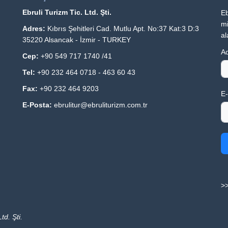
Ebruli Turizm Tic. Ltd. Şti.
Eb
mi
Adres:
Kıbrıs Şehitleri Cad. Mutlu Apt. No:37 Kat:3 D:3
al
35220 Alsancak - İzmir - TURKEY
Ad
Cep:
+90 549 717 1740 /41
Tel:
+90 232 464 0718 - 463 60 43
Fax:
+90 232 464 9203
E-
E-Posta:
ebrulitur@ebruliturizm.com.tr
>>
td. Şti.