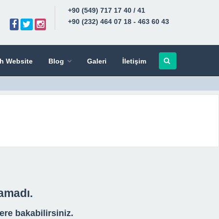
+90 (549) 717 17 40 / 41
+90 (232) 464 07 18 - 463 60 43
sh Website
Blog
Galeri
İletişim
namadı.
ere bakabilirsiniz.