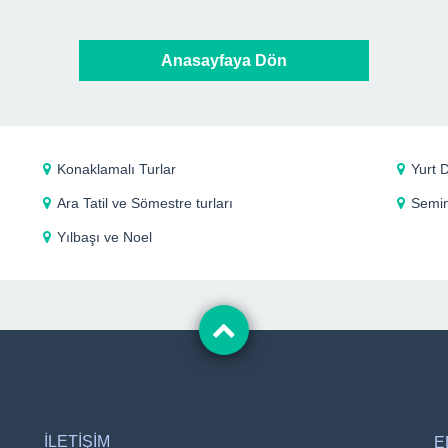
Anasayfaya Dön
Konaklamalı Turlar
Yurt D
Ara Tatil ve Sömestre turları
Semin
Yılbaşı ve Noel
İLETİŞİM
E