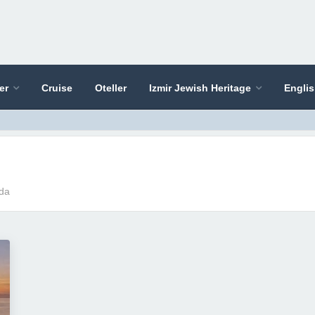
er
Cruise
Oteller
Izmir Jewish Heritage
Engli
da