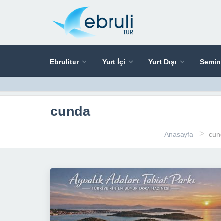
Ebrulitur
Yurt İçi
Yurt Dışı
Semin
cunda
>
Anasayfa
cun