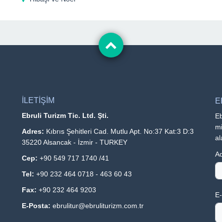
İLETİŞİM
E
Ebruli Turizm Tic. Ltd. Şti.
Eb
mi
Adres:
Kıbrıs Şehitleri Cad. Mutlu Apt. No:37 Kat:3 D:3
al
35220 Alsancak - İzmir - TURKEY
Ad
Cep:
+90 549 717 1740 /41
Tel:
+90 232 464 0718 - 463 60 43
Fax:
+90 232 464 9203
E-
E-Posta:
ebrulitur@ebruliturizm.com.tr