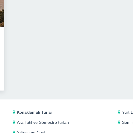
Konaklamalı Turlar
Yurt D
Ara Tatil ve Sömestre turları
Semin
Yılbaşı ve Noel