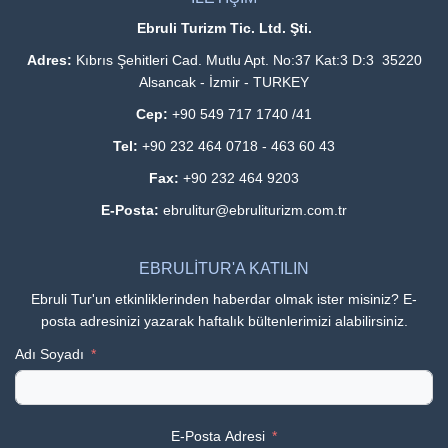
Ebruli Turizm Tic. Ltd. Şti.
Adres:
Kıbrıs Şehitleri Cad. Mutlu Apt. No:37 Kat:3 D:3 35220
Alsancak - İzmir - TURKEY
Cep:
+90 549 717 1740 /41
Tel:
+90 232 464 0718 - 463 60 43
Fax:
+90 232 464 9203
E-Posta:
ebrulitur@ebruliturizm.com.tr
EBRULİTUR'A KATILIN
Ebruli Tur'un etkinliklerinden haberdar olmak ister misiniz? E-
posta adresinizi yazarak haftalık bültenlerimizi alabilirsiniz.
Adı Soyadı
E-Posta Adresi