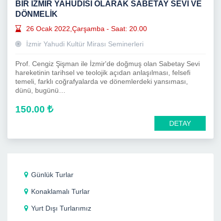
BİR İZMİR YAHUDİSİ OLARAK SABETAY SEVİ VE
DÖNMELİK
26 Ocak 2022,Çarşamba - Saat: 20.00
İzmir Yahudi Kultür Mirası Seminerleri
Prof. Cengiz Şişman ile İzmir'de doğmuş olan Sabetay Sevi
hareketinin tarihsel ve teolojik açıdan anlaşılması, felsefi
temeli, farklı coğrafyalarda ve dönemlerdeki yansıması,
dünü, bugünü…
150.00
DETAY
Günlük Turlar
Konaklamalı Turlar
Yurt Dışı Turlarımız