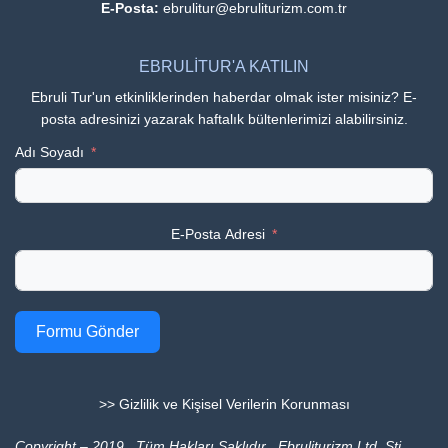
E-Posta:
ebrulitur@ebruliturizm.com.tr
EBRULİTUR'A KATILIN
Ebruli Tur'un etkinliklerinden haberdar olmak ister misiniz? E-
posta adresinizi yazarak haftalık bültenlerimizi alabilirsiniz.
Adı Soyadı
E-Posta Adresi
Formu Gönder
>> Gizlilik ve Kişisel Verilerin Korunması
Copyright – 2019 . Tüm Hakları Saklıdır . Ebruliturizm Ltd. Şti.