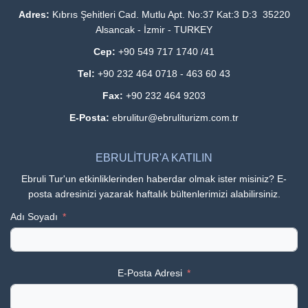
Adres:
Kıbrıs Şehitleri Cad. Mutlu Apt. No:37 Kat:3 D:3 35220
Alsancak - İzmir - TURKEY
Cep:
+90 549 717 1740 /41
Tel:
+90 232 464 0718 - 463 60 43
Fax:
+90 232 464 9203
E-Posta:
ebrulitur@ebruliturizm.com.tr
EBRULİTUR'A KATILIN
Ebruli Tur'un etkinliklerinden haberdar olmak ister misiniz? E-
posta adresinizi yazarak haftalık bültenlerimizi alabilirsiniz.
Adı Soyadı
E-Posta Adresi