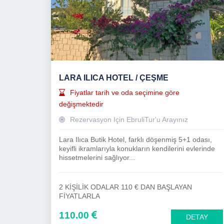
LARA ILICA HOTEL / ÇEŞME
Fiyatlar tarih ve oda seçimine göre
değişmektedir
Rezervasyon Için EbruliTur'u Arayınız
Lara Ilıca Butik Hotel, farklı döşenmiş 5+1 odası,
keyifli ikramlarıyla konukların kendilerini evlerinde
hissetmelerini sağlıyor...
2 KİŞİLİK ODALAR 110 € DAN BAŞLAYAN
FİYATLARLA
110.00
DETAY