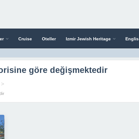
er
Cruise
Oteller
Izmir Jewish Heritage
Engli
gorisine göre değişmektedir
>
dir