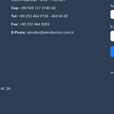
Ad
Cep:
+90 549 717 1740 /41
Tel:
+90 232 464 0718 - 463 60 43
Fax:
+90 232 464 9203
E-
E-Posta:
ebrulitur@ebruliturizm.com.tr
>>
td. Şti.