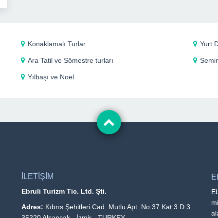
Konaklamalı Turlar
Yurt D
Ara Tatil ve Sömestre turları
Semin
Yılbaşı ve Noel
İLETİŞİM
E
Ebruli Turizm Tic. Ltd. Şti.
Eb
mi
Adres:
Kıbrıs Şehitleri Cad. Mutlu Apt. No:37 Kat:3 D:3
al
35220 Alsancak - İzmir - TURKEY