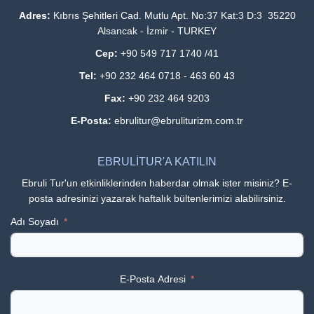
Adres:
Kıbrıs Şehitleri Cad. Mutlu Apt. No:37 Kat:3 D:3 35220
Alsancak - İzmir - TURKEY
Cep:
+90 549 717 1740 /41
Tel:
+90 232 464 0718 - 463 60 43
Fax:
+90 232 464 9203
E-Posta:
ebrulitur@ebruliturizm.com.tr
EBRULİTUR'A KATILIN
Ebruli Tur'un etkinliklerinden haberdar olmak ister misiniz? E-
posta adresinizi yazarak haftalık bültenlerimizi alabilirsiniz.
Adı Soyadı
E-Posta Adresi