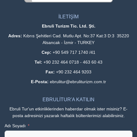
İLETİŞİM
Ebruli Turizm Tic. Ltd. Şti.
Adres:
Kıbrıs Şehitleri Cad. Mutlu Apt. No:37 Kat:3 D:3 35220
Alsancak - İzmir - TURKEY
Cep:
+90 549 717 1740 /41
Tel:
+90 232 464 0718 - 463 60 43
Fax:
+90 232 464 9203
E-Posta:
ebrulitur@ebruliturizm.com.tr
EBRULİTUR'A KATILIN
Ebruli Tur'un etkinliklerinden haberdar olmak ister misiniz? E-
posta adresinizi yazarak haftalık bültenlerimizi alabilirsiniz.
Adı Soyadı