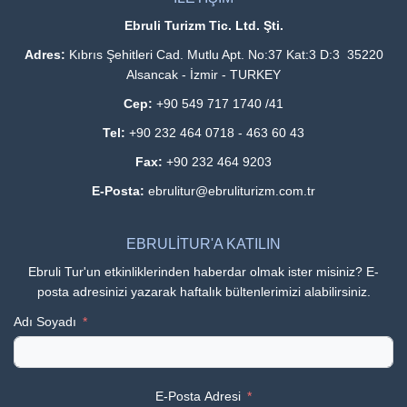
Ebruli Turizm Tic. Ltd. Şti.
Adres:
Kıbrıs Şehitleri Cad. Mutlu Apt. No:37 Kat:3 D:3 35220
Alsancak - İzmir - TURKEY
Cep:
+90 549 717 1740 /41
Tel:
+90 232 464 0718 - 463 60 43
Fax:
+90 232 464 9203
E-Posta:
ebrulitur@ebruliturizm.com.tr
EBRULİTUR'A KATILIN
Ebruli Tur'un etkinliklerinden haberdar olmak ister misiniz? E-
posta adresinizi yazarak haftalık bültenlerimizi alabilirsiniz.
Adı Soyadı
E-Posta Adresi