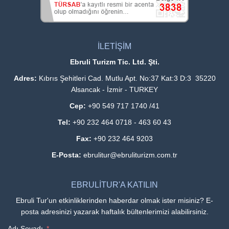
İLETİŞİM
Ebruli Turizm Tic. Ltd. Şti.
Adres:
Kıbrıs Şehitleri Cad. Mutlu Apt. No:37 Kat:3 D:3 35220
Alsancak - İzmir - TURKEY
Cep:
+90 549 717 1740 /41
Tel:
+90 232 464 0718 - 463 60 43
Fax:
+90 232 464 9203
E-Posta:
ebrulitur@ebruliturizm.com.tr
EBRULİTUR'A KATILIN
Ebruli Tur'un etkinliklerinden haberdar olmak ister misiniz? E-
posta adresinizi yazarak haftalık bültenlerimizi alabilirsiniz.
Adı Soyadı