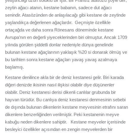
yetiştiriciliği uzun soluklu bir iştir. Bir Fransız atasözü şöyle der;
zeytin ağacı atanın, kestane babanın, sadece dut ağacı
senindir. Atasözünden de anlaşılacağı gibi kestane de zeytinde
yaşlandıkça değerlenen ağaçlardır. Geçmişte özellikle
ortaçağda ve daha sonra Rönesans döneminde kestane
Avrupa’nın en değerli yiyeceklerinden biri olmuştur. Ancak 1709
yılında görülen şiddetli donlar nedeniyle dünya genelinde
bulunan kestane ağaçlarının yaklaşık %20 si donarak ölmüş ve
bu tarihten sonra kestane ağaçları yavaş yavaş azalmaya
başlamış.
Kestane denilince akla bir de deniz kestanesi gelir. Biri karada
diğeri denizde ikisinin nasıl ilişkisi olabilir diye düşünenler
olabilir. Deniz kestanesi derisi dikenli canlılar grubunda bir
hayvan türüdür. Bu canlıya deniz kestanesi denmesinin sebebi
de dışında bulunan dikenlerin kestane meyvesinin etrafını saran
dikenlere benzerliğinden verilmiştir. Peki kestanenin meyve
kabuğu neden dikenlere sahiptir. Kestane meyveler içerisinde
besleyici özellikler açısından en zengin meyvelerden bir