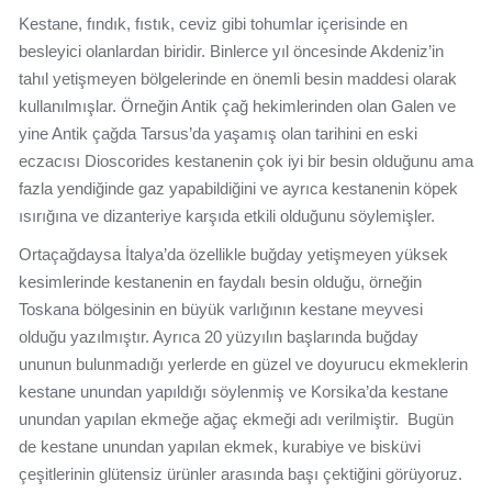
Kestane, fındık, fıstık, ceviz gibi tohumlar içerisinde en
besleyici olanlardan biridir. Binlerce yıl öncesinde Akdeniz’in
tahıl yetişmeyen bölgelerinde en önemli besin maddesi olarak
kullanılmışlar. Örneğin Antik çağ hekimlerinden olan Galen ve
yine Antik çağda Tarsus’da yaşamış olan tarihini en eski
eczacısı Dioscorides kestanenin çok iyi bir besin olduğunu ama
fazla yendiğinde gaz yapabildiğini ve ayrıca kestanenin köpek
ısırığına ve dizanteriye karşıda etkili olduğunu söylemişler.
Ortaçağdaysa İtalya’da özellikle buğday yetişmeyen yüksek
kesimlerinde kestanenin en faydalı besin olduğu, örneğin
Toskana bölgesinin en büyük varlığının kestane meyvesi
olduğu yazılmıştır. Ayrıca 20 yüzyılın başlarında buğday
ununun bulunmadığı yerlerde en güzel ve doyurucu ekmeklerin
kestane unundan yapıldığı söylenmiş ve Korsika’da kestane
unundan yapılan ekmeğe ağaç ekmeği adı verilmiştir. Bugün
de kestane unundan yapılan ekmek, kurabiye ve bisküvi
çeşitlerinin glütensiz ürünler arasında başı çektiğini görüyoruz.