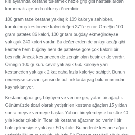
kış aylarında kestane tüketmek nezle grip gibi hastalıklardan
korunmak açısında oldukça önemlidir.
100 gram taze kestane yaklaşık 199 kaloriye sahipken,
kurutulmuş kestanede kalori değeri 371’e çıkar. Örneğin 100
gram patates 86 kalori, 100 gr tam buğday ekmeğindeyse
yaklaşık 240 kalori vardır. Bu değerlerden de anlaşılacağı gibi
kestane hem buğday hem de patatese göre çok kalorili bir
besindir. Ancak kestaneden de zengin olan besinler de vardır.
Örneğin 100 gr kuru ceviz yaklaşık 660 kaloriye yani
kestaneden yaklaşık 2 kat daha fazla kaloriye sahiptir. Bunun
nedeniyse cevizin içerisinde bol miktarda yağ bulunmasından
kaynaklanıyor.
Kestane ağacı geç büyüyen ve verime geç yatan bir ağaçtır.
Günümüzde ticari olarak yetiştirilen kestane ağaçları 15 yıldan
sonra meyve vermeye başlar. Yabani bireylerdeyse bu süre 40
yıla kadar çıkabilir. Ticari bir kestane ağacının bol verimli bir
hale gelmesiyse yaklaşık 50 yıl alır. Bu nedenle kestane ağacı