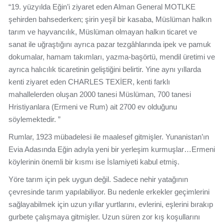
“19. yüzyılda Eğin’i ziyaret eden Alman General MOTLKE
şehirden bahsederken; şirin yeşil bir kasaba, Müslüman halkın
tarım ve hayvancılık, Müslüman olmayan halkın ticaret ve
sanat ile uğraştığını ayrıca pazar tezgâhlarında ipek ve pamuk
dokumalar, hamam takımları, yazma-başörtü, mendil üretimi ve
ayrıca halıcılık ticaretinin geliştiğini belirtir. Yine aynı yıllarda
kenti ziyaret eden CHARLES TEXİER, kenti farklı
mahallelerden oluşan 2000 tanesi Müslüman, 700 tanesi
Hristiyanlara (Ermeni ve Rum) ait 2700 ev olduğunu
söylemektedir. ”
Rumlar, 1923 mübadelesi ile maalesef gitmişler. Yunanistan’ın
Evia Adasında Eğin adıyla yeni bir yerleşim kurmuşlar…Ermeni
köylerinin önemli bir kısmı ise İslamiyeti kabul etmiş.
Yöre tarım için pek uygun değil. Sadece nehir yatağının
çevresinde tarım yapılabiliyor. Bu nedenle erkekler geçimlerini
sağlayabilmek için uzun yıllar yurtlarını, evlerini, eşlerini bırakıp
gurbete çalışmaya gitmişler. Uzun süren zor kış koşullarını