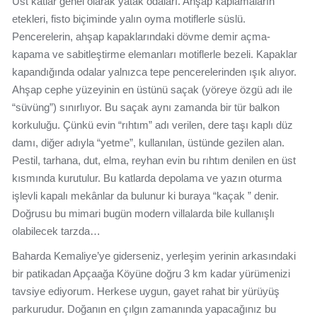
Üst katlar genel olarak yatak odaları. Ahşap kaplamaların
etekleri, fisto biçiminde yalın oyma motiflerle süslü.
Pencerelerin, ahşap kapaklarındaki dövme demir açma-
kapama ve sabitleştirme elemanları motiflerle bezeli. Kapaklar
kapandığında odalar yalnızca tepe pencerelerinden ışık alıyor.
Ahşap cephe yüzeyinin en üstünü saçak (yöreye özgü adı ile
“süvüng”) sınırlıyor. Bu saçak aynı zamanda bir tür balkon
korkuluğu. Çünkü evin “rıhtım” adı verilen, dere taşı kaplı düz
damı, diğer adıyla “yetme”, kullanılan, üstünde gezilen alan.
Pestil, tarhana, dut, elma, reyhan evin bu rıhtım denilen en üst
kısmında kurutulur. Bu katlarda depolama ve yazın oturma
işlevli kapalı mekânlar da bulunur ki buraya “kaçak ” denir.
Doğrusu bu mimari bugün modern villalarda bile kullanışlı
olabilecek tarzda…
Baharda Kemaliye’ye giderseniz, yerleşim yerinin arkasındaki
bir patikadan Apçaağa Köyüne doğru 3 km kadar yürümenizi
tavsiye ediyorum. Herkese uygun, gayet rahat bir yürüyüş
parkurudur. Doğanın en çılgın zamanında yapacağınız bu