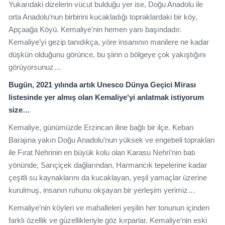
Yukarıdaki dizelerin vücut bulduğu yer ise, Doğu Anadolu ile
orta Anadolu’nun birbirini kucakladığı topraklardaki bir köy,
Apçaağa Köyü. Kemaliye’nin hemen yanı başındadır.
Kemaliye’yi gezip tanıdıkça, yöre insanının manilere ne kadar
düşkün olduğunu görünce, bu şiirin o bölgeye çok yakıştığını
görüyorsunuz…
Bugün, 2021 yılında artık Unesco Dünya Geçici Mirası
listesinde yer almış olan Kemaliye‘yi anlatmak istiyorum
size…
Kemaliye, günümüzde Erzincan iline bağlı bir ilçe. Keban
Barajına yakın Doğu Anadolu’nun yüksek ve engebeli toprakları
ile Fırat Nehrinin en büyük kolu olan Karasu Nehri’nin batı
yönünde, Sarıçiçek dağlarından, Harmancık tepelerine kadar
çeşitli su kaynaklarını da kucaklayan, yeşil yamaçlar üzerine
kurulmuş, insanın ruhunu okşayan bir yerleşim yerimiz…
Kemaliye’nin köyleri ve mahalleleri yeşilin her tonunun içinden
farklı özellik ve güzellikleriyle göz kırparlar. Kemaliye’nin eski