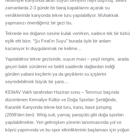
nedeniyle kanyonda akan suyun seviyesi hayli düşmüş. Belirli
zamanlarda 2-3 günde bir baraj kapaklarını açarak su
verdiklerinde kanyonda tekne turu yapılabiliyor. Muhakkak
yapmanızı önerdiğimiz bir gezi bu.
Teknede ise doğanın sesine kulak verirken, sadece tek bir türkü
eşlik etti bize. “Şu Fırat’ın Suyu” burada öyle bir anlam
kazanıyor ki duygulanmak ne kelime…
Yapılabilirse tekne gezisinde, suyun mavi – yeşil rengini, arada
geçen balık sürülerini ve belirli saatlerde dağlardan indiği
görülen yabani keçilerin ya da geyiklerin su içişlerini
seyredebilmek büyük bir şans…
KEMAV Vakfı tarafından Haziran sonu – Temmuz başında
düzenlenen Kemaliye Kültür ve Doğa Sporları Şenliğinde,
Karanlık Kanyonda tekne-bot turu, kano, base jumping
(2008’den beri) Wing suit, yamaç paraşütü gibi doğa sporları
yapılabilmekte. Yeri gelmişken yörenin tanınmasında yol ve
köprü yapımında ve bu spor etkinliklerinin başlaması için yoğun