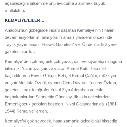
açabileceğini bilsem de onu avucuma alabilmek büyük
mutluluktu.
KEMALİYE’LİLER…
Anadolu’nun göbeğinde insanı şaşırtan Kemaliye’nin ( halen
devam ediyorlar mı bilmiyorum ama ) pandemi öncesinde
aylık yayımlanan “Hasret Gazetesi“ ve “Özden” adlı 2 yerel
gazetesi vardı…
Kemaliye’ den çıkmış pek çok yazar, şair ve siyasetçi olduğunu
bilirsiniz. Yazımıza şair ve yazar Ahmet Kutsi Tecer ile
başladık ama Enver Gökçe, Behçet Kemal Çağlar, müzisyen
ve şair Mustafa Özgül, oyuncu Cem Davran, Tuncay Özkan,
gazeteci –şair-fotoğrafçı Yusuf Ziya Ademhan ve eski
başbakanlardan Şemsettin Günaltay ilk akla gelenlerden…
Ermeni çocuk şarkıları bestecisi Nikol Galanderian‘da (1881-
1944) Kemaliye’lierden…
Kemaliye’yi çok sevecek, hatta zamanla özlediğinizi hissedip