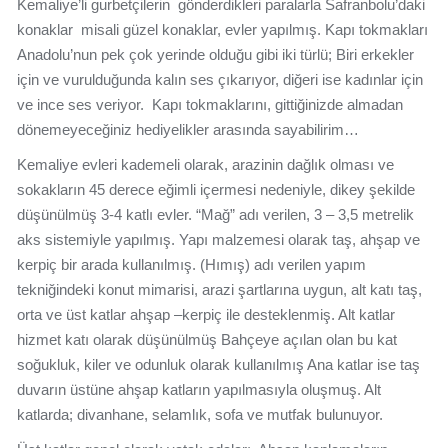
Kemaliye’li gurbetçilerin gönderdikleri paralarla Safranbolu’daki
konaklar misali güzel konaklar, evler yapılmış. Kapı tokmakları
Anadolu’nun pek çok yerinde olduğu gibi iki türlü; Biri erkekler
için ve vurulduğunda kalın ses çıkarıyor, diğeri ise kadınlar için
ve ince ses veriyor. Kapı tokmaklarını, gittiğinizde almadan
dönemeyeceğiniz hediyelikler arasında sayabilirim…
Kemaliye evleri kademeli olarak, arazinin dağlık olması ve
sokakların 45 derece eğimli içermesi nedeniyle, dikey şekilde
düşünülmüş 3-4 katlı evler. “Mağ” adı verilen, 3 – 3,5 metrelik
aks sistemiyle yapılmış. Yapı malzemesi olarak taş, ahşap ve
kerpiç bir arada kullanılmış. (Hımış) adı verilen yapım
tekniğindeki konut mimarisi, arazi şartlarına uygun, alt katı taş,
orta ve üst katlar ahşap –kerpiç ile desteklenmiş. Alt katlar
hizmet katı olarak düşünülmüş Bahçeye açılan olan bu kat
soğukluk, kiler ve odunluk olarak kullanılmış Ana katlar ise taş
duvarın üstüne ahşap katların yapılmasıyla oluşmuş. Alt
katlarda; divanhane, selamlık, sofa ve mutfak bulunuyor.