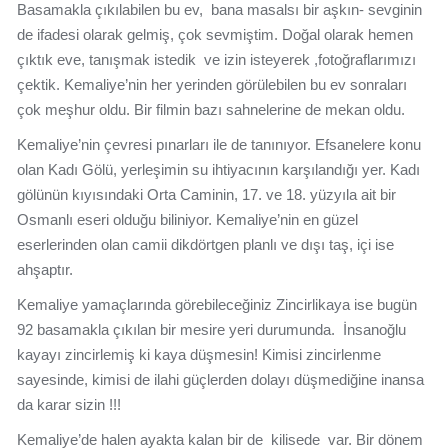
Basamakla çıkılabilen bu ev, bana masalsı bir aşkın- sevginin
de ifadesi olarak gelmiş, çok sevmiştim. Doğal olarak hemen
çıktık eve, tanışmak istedik ve izin isteyerek ,fotoğraflarımızı
çektik. Kemaliye’nin her yerinden görülebilen bu ev sonraları
çok meşhur oldu. Bir filmin bazı sahnelerine de mekan oldu.
Kemaliye’nin çevresi pınarları ile de tanınıyor. Efsanelere konu
olan Kadı Gölü, yerleşimin su ihtiyacının karşılandığı yer. Kadı
gölünün kıyısındaki Orta Caminin, 17. ve 18. yüzyıla ait bir
Osmanlı eseri olduğu biliniyor. Kemaliye’nin en güzel
eserlerinden olan camii dikdörtgen planlı ve dışı taş, içi ise
ahşaptır.
Kemaliye yamaçlarında görebileceğiniz Zincirlikaya ise bugün
92 basamakla çıkılan bir mesire yeri durumunda. İnsanoğlu
kayayı zincirlemiş ki kaya düşmesin! Kimisi zincirlenme
sayesinde, kimisi de ilahi güçlerden dolayı düşmediğine inansa
da karar sizin !!!
Kemaliye’de halen ayakta kalan bir de kilisede var. Bir dönem