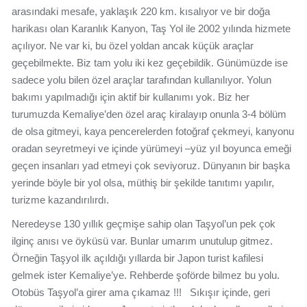
arasındaki mesafe, yaklaşık 220 km. kısalıyor ve bir doğa
harikası olan Karanlık Kanyon, Taş Yol ile 2002 yılında hizmete
açılıyor. Ne var ki, bu özel yoldan ancak küçük araçlar
geçebilmekte. Biz tam yolu iki kez geçebildik. Günümüzde ise
sadece yolu bilen özel araçlar tarafından kullanılıyor. Yolun
bakımı yapılmadığı için aktif bir kullanımı yok. Biz her
turumuzda Kemaliye’den özel araç kiralayıp onunla 3-4 bölüm
de olsa gitmeyi, kaya pencerelerden fotoğraf çekmeyi, kanyonu
oradan seyretmeyi ve içinde yürümeyi –yüz yıl boyunca emeği
geçen insanları yad etmeyi çok seviyoruz. Dünyanın bir başka
yerinde böyle bir yol olsa, müthiş bir şekilde tanıtımı yapılır,
turizme kazandırılırdı.
Neredeyse 130 yıllık geçmişe sahip olan Taşyol’un pek çok
ilginç anısı ve öyküsü var. Bunlar umarım unutulup gitmez.
Örneğin Taşyol ilk açıldığı yıllarda bir Japon turist kafilesi
gelmek ister Kemaliye’ye. Rehberde şoförde bilmez bu yolu.
Otobüs Taşyol’a girer ama çıkamaz !!! Sıkışır içinde, geri