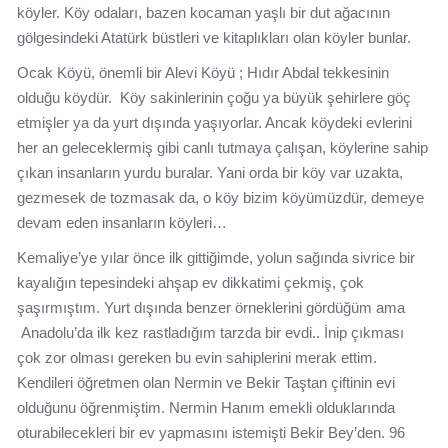
köyler. Köy odaları, bazen kocaman yaşlı bir dut ağacının
gölgesindeki Atatürk büstleri ve kitaplıkları olan köyler bunlar.
Ocak Köyü, önemli bir Alevi Köyü ; Hıdır Abdal tekkesinin
olduğu köydür. Köy sakinlerinin çoğu ya büyük şehirlere göç
etmişler ya da yurt dışında yaşıyorlar. Ancak köydeki evlerini
her an geleceklermiş gibi canlı tutmaya çalışan, köylerine sahip
çıkan insanların yurdu buralar. Yani orda bir köy var uzakta,
gezmesek de tozmasak da, o köy bizim köyümüzdür, demeye
devam eden insanların köyleri…
Kemaliye’ye yılar önce ilk gittiğimde, yolun sağında sivrice bir
kayalığın tepesindeki ahşap ev dikkatimi çekmiş, çok
şaşırmıştım. Yurt dışında benzer örneklerini gördüğüm ama
Anadolu’da ilk kez rastladığım tarzda bir evdi.. İnip çıkması
çok zor olması gereken bu evin sahiplerini merak ettim.
Kendileri öğretmen olan Nermin ve Bekir Taştan çiftinin evi
olduğunu öğrenmiştim. Nermin Hanım emekli olduklarında
oturabilecekleri bir ev yapmasını istemişti Bekir Bey’den. 96