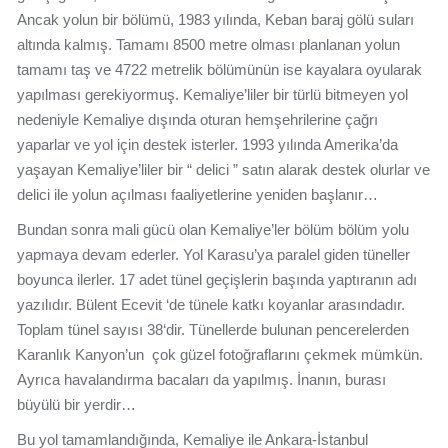
Ancak yolun bir bölümü, 1983 yılında, Keban baraj gölü suları
altında kalmış. Tamamı 8500 metre olması planlanan yolun
tamamı taş ve 4722 metrelik bölümünün ise kayalara oyularak
yapılması gerekiyormuş. Kemaliye’liler bir türlü bitmeyen yol
nedeniyle Kemaliye dışında oturan hemşehrilerine çağrı
yaparlar ve yol için destek isterler. 1993 yılında Amerika’da
yaşayan Kemaliye’liler bir “ delici ” satın alarak destek olurlar ve
delici ile yolun açılması faaliyetlerine yeniden başlanır…
Bundan sonra mali gücü olan Kemaliye’ler bölüm bölüm yolu
yapmaya devam ederler. Yol Karasu’ya paralel giden tüneller
boyunca ilerler. 17 adet tünel geçişlerin başında yaptıranın adı
yazılıdır. Bülent Ecevit ‘de tünele katkı koyanlar arasındadır.
Toplam tünel sayısı 38‘dir. Tünellerde bulunan pencerelerden
Karanlık Kanyon’un çok güzel fotoğraflarını çekmek mümkün.
Ayrıca havalandırma bacaları da yapılmış. İnanın, burası
büyülü bir yerdir…
Bu yol tamamlandığında, Kemaliye ile Ankara-İstanbul