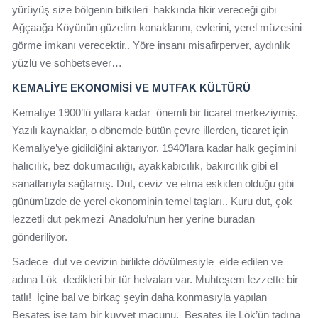
yürüyüş size bölgenin bitkileri hakkında fikir vereceği gibi
Ağçaağa Köyünün güzelim konaklarını, evlerini, yerel müzesini
görme imkanı verecektir.. Yöre insanı misafirperver, aydınlık
yüzlü ve sohbetsever…
KEMALİYE EKONOMİSİ VE MUTFAK KÜLTÜRÜ
Kemaliye 1900’lü yıllara kadar önemli bir ticaret merkeziymiş.
Yazılı kaynaklar, o dönemde bütün çevre illerden, ticaret için
Kemaliye’ye gidildiğini aktarıyor. 1940’lara kadar halk geçimini
halıcılık, bez dokumacılığı, ayakkabıcılık, bakırcılık gibi el
sanatlarıyla sağlamış. Dut, ceviz ve elma eskiden olduğu gibi
günümüzde de yerel ekonominin temel taşları.. Kuru dut, çok
lezzetli dut pekmezi Anadolu’nun her yerine buradan
gönderiliyor.
Sadece dut ve cevizin birlikte dövülmesiyle elde edilen ve
adına Lök dedikleri bir tür helvaları var. Muhteşem lezzette bir
tatlı! İçine bal ve birkaç şeyin daha konmasıyla yapılan
Beşateş ise tam bir kuvvet macunu. Beşateş ile Lök’ün tadına