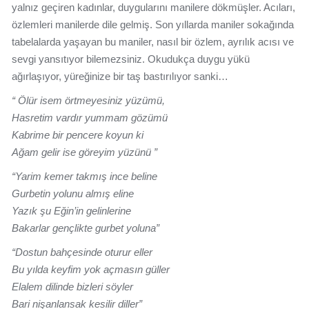
yalnız geçiren kadınlar, duygularını manilere dökmüşler. Acıları,
özlemleri manilerde dile gelmiş. Son yıllarda maniler sokağında
tabelalarda yaşayan bu maniler, nasıl bir özlem, ayrılık acısı ve
sevgi yansıtıyor bilemezsiniz. Okudukça duygu yükü
ağırlaşıyor, yüreğinize bir taş bastırılıyor sanki…
“ Ölür isem örtmeyesiniz yüzümü,
Hasretim vardır yummam gözümü
Kabrime bir pencere koyun ki
Ağam gelir ise göreyim yüzünü ”
“Yarim kemer takmış ince beline
Gurbetin yolunu almış eline
Yazık şu Eğin’in gelinlerine
Bakarlar gençlikte gurbet yoluna”
“Dostun bahçesinde oturur eller
Bu yılda keyfim yok açmasın güller
Elalem dilinde bizleri söyler
Bari nişanlansak kesilir diller”