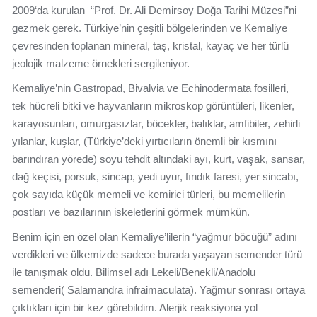
2009‘da kurulan “Prof. Dr. Ali Demirsoy Doğa Tarihi Müzesi”ni
gezmek gerek. Türkiye’nin çeşitli bölgelerinden ve Kemaliye
çevresinden toplanan mineral, taş, kristal, kayaç ve her türlü
jeolojik malzeme örnekleri sergileniyor.
Kemaliye’nin Gastropad, Bivalvia ve Echinodermata fosilleri,
tek hücreli bitki ve hayvanların mikroskop görüntüleri, likenler,
karayosunları, omurgasızlar, böcekler, balıklar, amfibiler, zehirli
yılanlar, kuşlar, (Türkiye’deki yırtıcıların önemli bir kısmını
barındıran yörede) soyu tehdit altındaki ayı, kurt, vaşak, sansar,
dağ keçisi, porsuk, sincap, yedi uyur, fındık faresi, yer sincabı,
çok sayıda küçük memeli ve kemirici türleri, bu memelilerin
postları ve bazılarının iskeletlerini görmek mümkün.
Benim için en özel olan Kemaliye’lilerin “yağmur böcüğü” adını
verdikleri ve ülkemizde sadece burada yaşayan semender türü
ile tanışmak oldu. Bilimsel adı Lekeli/Benekli/Anadolu
semenderi( Salamandra infraimaculata). Yağmur sonrası ortaya
çıktıkları için bir kez görebildim. Alerjik reaksiyona yol