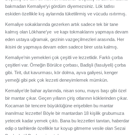
bakmadan Kemaliye‘yi gördüm diyemezsiniz. Lök tatlısı
eskiden özellikle kış aylarında tüketilirmiş ve vücudu ısıtırmış.
Kemaliye sokaklarında gezerken artık sadece tek bir tane
kalmış olan Lökhane’ye ve kapı tokmaklarını yapmaya devam
eden ustaya uğramak, gezinin vazgeçilmezleri arasında. Her
ikisini de yapmaya devam eden sadece birer usta kalmış.
Kemaliye’nin yemekleri çok çeşitli ve lezzetlidir. Farklı çorba
çeşitleri var. Örneğin Börülce çorbası, Badişli (fasulyeli) çorba
gibi. Tirit, dut kavurması, kör dolma, ayva galiyesi, kenger
yemeği gibi pek çok lezzeti deneyimlemek mümkün.
Kemaliye’de bahar aylarında, nisan sonu, mayıs başı gibi özel
bir mantar çıkar. Geçen yılların çiriş otlarının köklerinden çıkar.
Kocaman bir tencere büyüklüğüne erişebilen bu mantar
inanılmaz lezzette! Böyle bir mantardan 18 kişilik grubumuza
yetecek kadar yemek çıktı. Bana bu lezzetleri tanıtan, haberdar
edip o tarihlerde özellikle tur koyup gitmeme vesile olan Sezai