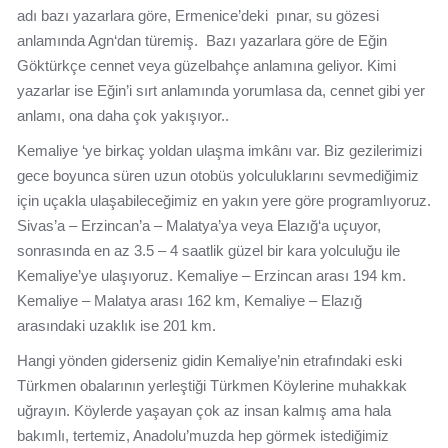
adı bazı yazarlara göre, Ermenice’deki pınar, su gözesi
anlamında Agn‘dan türemiş. Bazı yazarlara göre de Eğin
Göktürkçe cennet veya güzelbahçe anlamına geliyor. Kimi
yazarlar ise Eğin’i sırt anlamında yorumlasa da, cennet gibi yer
anlamı, ona daha çok yakışıyor..
Kemaliye ‘ye birkaç yoldan ulaşma imkânı var. Biz gezilerimizi
gece boyunca süren uzun otobüs yolculuklarını sevmediğimiz
için uçakla ulaşabileceğimiz en yakın yere göre programlıyoruz.
Sivas’a – Erzincan’a – Malatya’ya veya Elazığ‘a uçuyor,
sonrasında en az 3.5 – 4 saatlik güzel bir kara yolculuğu ile
Kemaliye’ye ulaşıyoruz. Kemaliye – Erzincan arası 194 km.
Kemaliye – Malatya arası 162 km, Kemaliye – Elazığ
arasındaki uzaklık ise 201 km.
Hangi yönden giderseniz gidin Kemaliye’nin etrafındaki eski
Türkmen obalarının yerleştiği Türkmen Köylerine muhakkak
uğrayın. Köylerde yaşayan çok az insan kalmış ama hala
bakımlı, tertemiz, Anadolu’muzda hep görmek istediğimiz