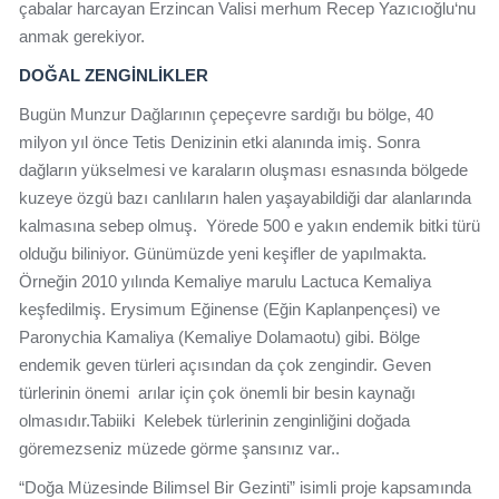
çabalar harcayan Erzincan Valisi merhum Recep Yazıcıoğlu‘nu
anmak gerekiyor.
DOĞAL ZENGİNLİKLER
Bugün Munzur Dağlarının çepeçevre sardığı bu bölge, 40
milyon yıl önce Tetis Denizinin etki alanında imiş. Sonra
dağların yükselmesi ve karaların oluşması esnasında bölgede
kuzeye özgü bazı canlıların halen yaşayabildiği dar alanlarında
kalmasına sebep olmuş. Yörede 500 e yakın endemik bitki türü
olduğu biliniyor. Günümüzde yeni keşifler de yapılmakta.
Örneğin 2010 yılında Kemaliye marulu Lactuca Kemaliya
keşfedilmiş. Erysimum Eğinense (Eğin Kaplanpençesi) ve
Paronychia Kamaliya (Kemaliye Dolamaotu) gibi. Bölge
endemik geven türleri açısından da çok zengindir. Geven
türlerinin önemi arılar için çok önemli bir besin kaynağı
olmasıdır.Tabiiki Kelebek türlerinin zenginliğini doğada
göremezseniz müzede görme şansınız var..
“Doğa Müzesinde Bilimsel Bir Gezinti” isimli proje kapsamında