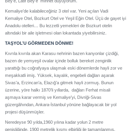
Bey’e, Latif Bey’e minnet duyuyorum.
Kemaliye’de kalabileceğiniz 3 otel var. Yeni açılan Vadi
Kemaliye Otel, Bozkurt Otel ve Yeşil Eğin Otel. Üçü de gayet iyi
Anadolu otelleri… Bu lezzetli yemekleri de Bozkurt otelin
altındaki bir aile işletmesi olan lokantada yiyebilirsiniz.
TAŞYOL’U GÖRMEDEN DÖNME!
Kıvrıla kıvrıla akan Karasu nehrinin bazen kanyonlar çizdiği,
bazen de yemyeşil ovalar içinde bolluk bereket zenginlik
yarattığı bu coğrafyaya ulaşmak eski dönemlerde hayli zor ve
meşakkatli imiş. Yüksek, kayalık, engebeli dağları aşarak
Sivas’a, Erzincan’a, Elazığ’a gitmek hayli zormuş. Bunun
üzerine, yöre halkı 1870’li yıllarda, dağları Ferhat misali
aşmaya karar vermiş ve Kemaliye’yi, Divriği-Sivas
güzergâhından, Ankara-İstanbul yönüne bağlayacak bir yol
projesi düşünmüşler.
Neredeyse 90 yılda,1960 yılına kadar yolun 2 metre
genişliğinde, 1900 metrelik kısmı elbirliği ile tamamlanmış.