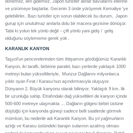
dönemez, ileri gidemez. Japon turistler alırlar bavullarını ellerine
ve yürümeye başlarlar. Gecenin 3 ünde yürüyerek Kemaliye ‘ye
gelebilirler.. Bazı turistler için sorun olabilecek bu durum, Japon
gurup için unutulmaz anılarla dolu bir macera gezisine dönüşür.
Tabii ki yolun tek yönlü değil – çift yönlü yani gidiş / geliş
olduğunu söylememe gerek yok .
KARANLIK KANYON
Taşyol’un pencerelerinden tüm ihtişamını gördüğümüz Karanlık
Kanyon, iki taraflı, birbirine paralel, bazı yerlerde yaklaşık 1000
metreyi bulan yükseltileriyle, Munzur Dağlarını milyonlarca
yıldır oyan Fırat / Karasu’nun aşındırmasıyla oluşuyor.
Dünyanın 2. Büyük kanyonu olarak biliniyor. Yaklaşık 9 km. lik
bir uzunluğa sahip. Etrafındaki dağ yükseltileri de kanyon içinde
500-600 metreye ulaşmakta … Dağların gölgesi birbiri üstüne
düştüğü için kanyonda güneşi sadece belli saatlerde görmek
mümkün, bu nedenle adı Karanlık Kanyon. Bu yıl yağmurların
azlığı ve Karasu üstündeki barajın sularının azalmış olması