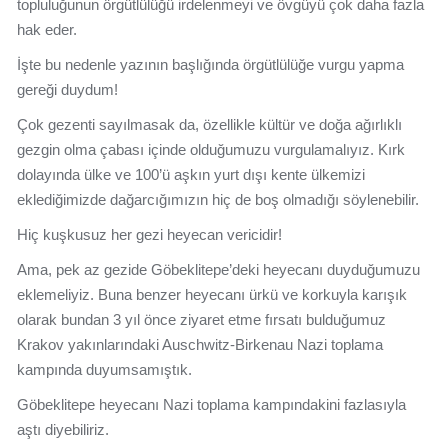
topluluğunun örgütlülüğü irdelenmeyi ve övgüyü çok daha fazla
hak eder.
İşte bu nedenle yazının başlığında örgütlülüğe vurgu yapma
gereği duydum!
Çok gezenti sayılmasak da, özellikle kültür ve doğa ağırlıklı
gezgin olma çabası içinde olduğumuzu vurgulamalıyız. Kırk
dolayında ülke ve 100’ü aşkın yurt dışı kente ülkemizi
eklediğimizde dağarcığımızın hiç de boş olmadığı söylenebilir.
Hiç kuşkusuz her gezi heyecan vericidir!
Ama, pek az gezide Göbeklitepe’deki heyecanı duyduğumuzu
eklemeliyiz. Buna benzer heyecanı ürkü ve korkuyla karışık
olarak bundan 3 yıl önce ziyaret etme fırsatı bulduğumuz
Krakov yakınlarındaki Auschwitz-Birkenau Nazi toplama
kampında duyumsamıştık.
Göbeklitepe heyecanı Nazi toplama kampındakini fazlasıyla
aştı diyebiliriz.