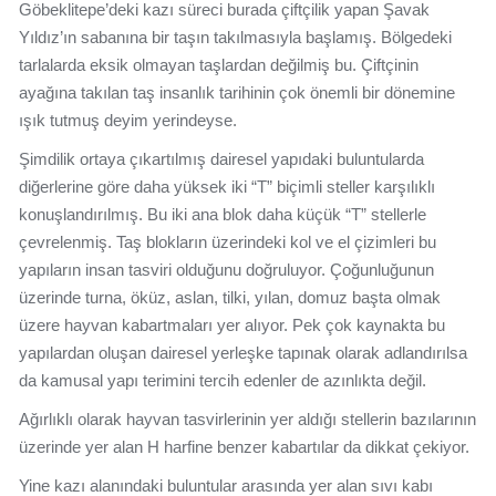
Göbeklitepe’deki kazı süreci burada çiftçilik yapan Şavak
Yıldız’ın sabanına bir taşın takılmasıyla başlamış. Bölgedeki
tarlalarda eksik olmayan taşlardan değilmiş bu. Çiftçinin
ayağına takılan taş insanlık tarihinin çok önemli bir dönemine
ışık tutmuş deyim yerindeyse.
Şimdilik ortaya çıkartılmış dairesel yapıdaki buluntularda
diğerlerine göre daha yüksek iki “T” biçimli steller karşılıklı
konuşlandırılmış. Bu iki ana blok daha küçük “T” stellerle
çevrelenmiş. Taş blokların üzerindeki kol ve el çizimleri bu
yapıların insan tasviri olduğunu doğruluyor. Çoğunluğunun
üzerinde turna, öküz, aslan, tilki, yılan, domuz başta olmak
üzere hayvan kabartmaları yer alıyor. Pek çok kaynakta bu
yapılardan oluşan dairesel yerleşke tapınak olarak adlandırılsa
da kamusal yapı terimini tercih edenler de azınlıkta değil.
Ağırlıklı olarak hayvan tasvirlerinin yer aldığı stellerin bazılarının
üzerinde yer alan H harfine benzer kabartılar da dikkat çekiyor.
Yine kazı alanındaki buluntular arasında yer alan sıvı kabı