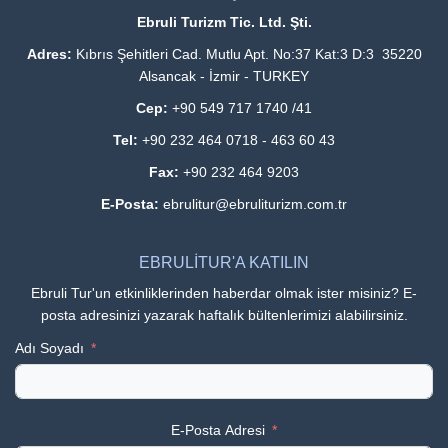
Ebruli Turizm Tic. Ltd. Şti.
Adres:
Kıbrıs Şehitleri Cad. Mutlu Apt. No:37 Kat:3 D:3 35220
Alsancak - İzmir - TURKEY
Cep:
+90 549 717 1740 /41
Tel:
+90 232 464 0718 - 463 60 43
Fax:
+90 232 464 9203
E-Posta:
ebrulitur@ebruliturizm.com.tr
EBRULİTUR'A KATILIN
Ebruli Tur'un etkinliklerinden haberdar olmak ister misiniz? E-
posta adresinizi yazarak haftalık bültenlerimizi alabilirsiniz.
Adı Soyadı
E-Posta Adresi