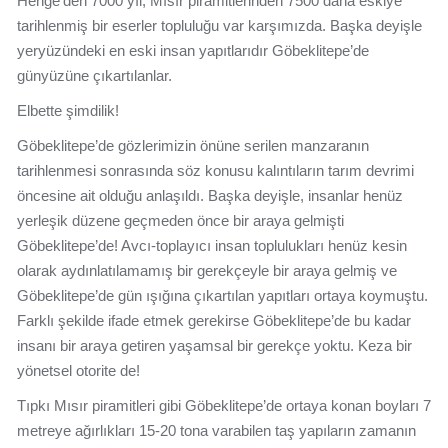
Henge’den 7000 yıl, Mısır piramitlerinden 7500 daha eskiye
tarihlenmiş bir eserler topluluğu var karşımızda. Başka deyişle
yeryüzündeki en eski insan yapıtlarıdır Göbeklitepe’de
günyüzüne çıkartılanlar.
Elbette şimdilik!
Göbeklitepe’de gözlerimizin önüne serilen manzaranın
tarihlenmesi sonrasında söz konusu kalıntıların tarım devrimi
öncesine ait olduğu anlaşıldı. Başka deyişle, insanlar henüz
yerleşik düzene geçmeden önce bir araya gelmişti
Göbeklitepe’de! Avcı-toplayıcı insan toplulukları henüz kesin
olarak aydınlatılamamış bir gerekçeyle bir araya gelmiş ve
Göbeklitepe’de gün ışığına çıkartılan yapıtları ortaya koymuştu.
Farklı şekilde ifade etmek gerekirse Göbeklitepe’de bu kadar
insanı bir araya getiren yaşamsal bir gerekçe yoktu. Keza bir
yönetsel otorite de!
Tıpkı Mısır piramitleri gibi Göbeklitepe’de ortaya konan boyları 7
metreye ağırlıkları 15-20 tona varabilen taş yapıların zamanın