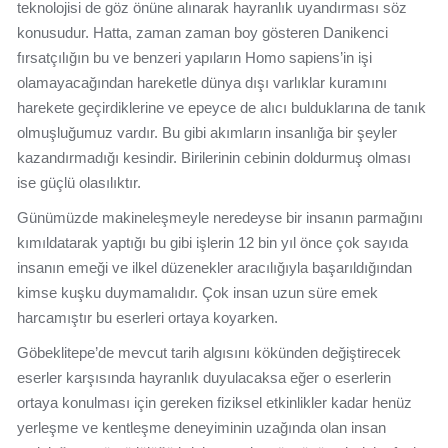
teknolojisi de göz önüne alınarak hayranlık uyandırması söz
konusudur. Hatta, zaman zaman boy gösteren Danikenci
fırsatçılığın bu ve benzeri yapıların Homo sapiens’in işi
olamayacağından hareketle dünya dışı varlıklar kuramını
harekete geçirdiklerine ve epeyce de alıcı bulduklarına de tanık
olmuşluğumuz vardır. Bu gibi akımların insanlığa bir şeyler
kazandırmadığı kesindir. Birilerinin cebinin doldurmuş olması
ise güçlü olasılıktır.
Günümüzde makineleşmeyle neredeyse bir insanın parmağını
kımıldatarak yaptığı bu gibi işlerin 12 bin yıl önce çok sayıda
insanın emeği ve ilkel düzenekler aracılığıyla başarıldığından
kimse kuşku duymamalıdır. Çok insan uzun süre emek
harcamıştır bu eserleri ortaya koyarken.
Göbeklitepe’de mevcut tarih algısını kökünden değiştirecek
eserler karşısında hayranlık duyulacaksa eğer o eserlerin
ortaya konulması için gereken fiziksel etkinlikler kadar henüz
yerleşme ve kentleşme deneyiminin uzağında olan insan